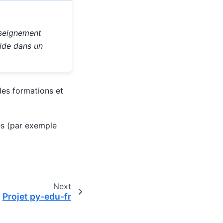
nseignement
aide dans un
des formations et
nes (par exemple
.
Next
Projet py-edu-fr