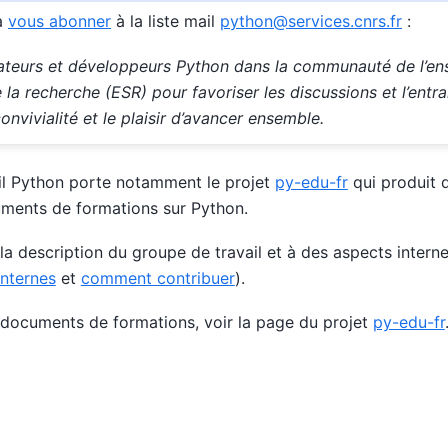
à
vous abonner
à la liste mail
python
@
services
.
cnrs
.
fr
:
isateurs et développeurs Python dans la communauté de l’e
 la recherche (ESR) pour favoriser les discussions et l’entr
convivialité et le plaisir d’avancer ensemble.
il Python porte notamment le projet
py-edu-fr
qui produit 
uments de formations sur Python.
 la description du groupe de travail et à des aspects inter
internes
et
comment contribuer
).
 documents de formations, voir la page du projet
py-edu-fr